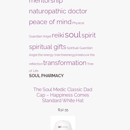
mentorship
naturopathic doctor
peace of mind
Physical
soul
reiki
spirit
Guardian Angel
spiritual gifts
Spiritual Guardian
Angel
the energy tree
theenergytreebook
the
transformation
reflection
Tree
of Life
SOUL PHARMACY
The Soul Medic Classic Dad
Cap – Happiness Comes
Standard White Hat
$
32.55