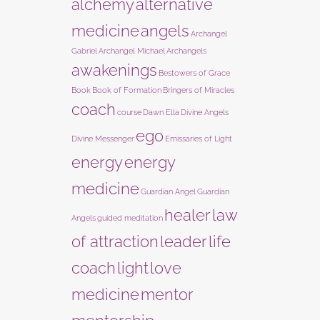
alchemy
alternative
medicine
angels
Archangel
Gabriel
Archangel Michael
Archangels
awakenings
Bestowers of Grace
Book
Book of Formation
Bringers of Miracles
coach
course
Dawn Ella
Divine Angels
ego
Divine Messenger
Emissaries of Light
energy
energy
medicine
Guardian Angel
Guardian
healer
law
Angels
guided meditation
of attraction
leader
life
coach
light
love
medicine
mentor