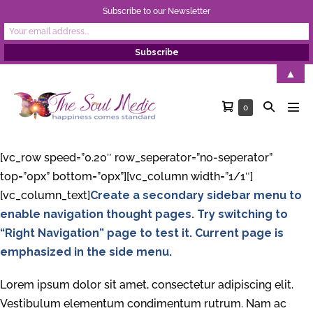
Subscribe to our Newsletter
Skip
▲
to
Shopping
Search
Items
0
content
Men
in
Cart
Toggle
Tog
Cart
[vc_row speed=”0.20″ row_seperator=”no-seperator”
top=”0px” bottom=”0px”][vc_column width=”1/1″]
[vc_column_text]
Create a secondary sidebar menu to
enable navigation thought pages. Try switching to
“Right Navigation” page to test it. Current page is
emphasized in the side menu.
Lorem ipsum dolor sit amet, consectetur adipiscing elit.
Vestibulum elementum condimentum rutrum. Nam ac